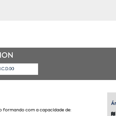
HON
.C.D.00
Á
r o formando com a capacidade de: