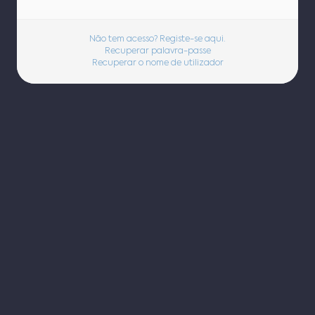
Não tem acesso? Registe-se aqui.
Recuperar palavra-passe
Recuperar o nome de utilizador