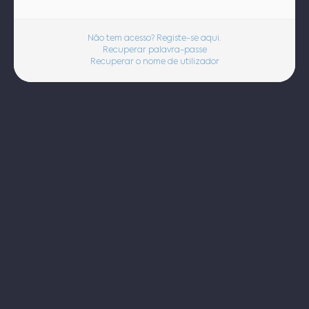
Não tem acesso? Registe-se aqui.
Recuperar palavra-passe
Recuperar o nome de utilizador