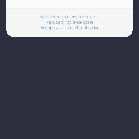
Não tem acesso? Registe-se aqui.
Recuperar palavra-passe
Recuperar o nome de utilizador